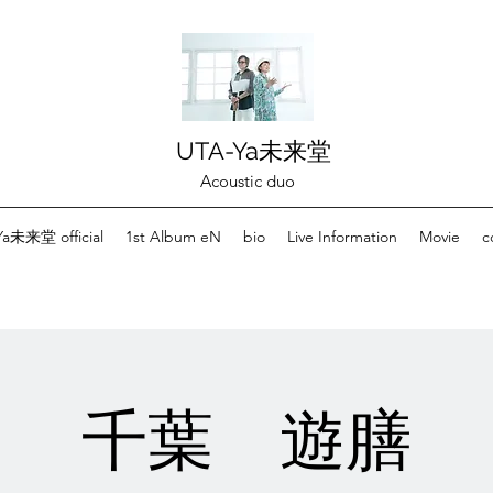
UTA-Ya未来堂
Acoustic duo
a未来堂 official
1st Album eN
bio
Live Information
Movie
c
千葉 遊膳