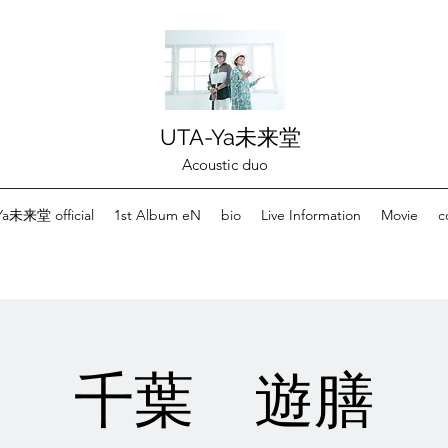
UTA-Ya未来堂
Acoustic duo
a未来堂 official
1st Album eN
bio
Live Information
Movie
c
千葉 遊膳