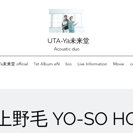
UTA-Ya未来堂
Acoustic duo
a未来堂 official
1st Album eN
bio
Live Information
Movie
c
上野毛 YO-SO H