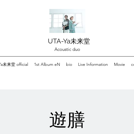
UTA-Ya未来堂
Acoustic duo
a未来堂 official
1st Album eN
bio
Live Information
Movie
c
遊膳